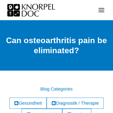
Skip
to
content
Can osteoarthritis pain be
eliminated?
Blog Categories
Gesundheit
Diagnostik / Therapie