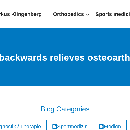
rkus Klingenberg
Orthopedics
Sports medic
backwards relieves osteoarthr
Blog Categories
gnostik / Therapie
Sportmedizin
Medien