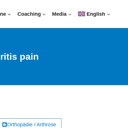
ine
Coaching
Media
English
itis pain
Orthopädie / Arthrose