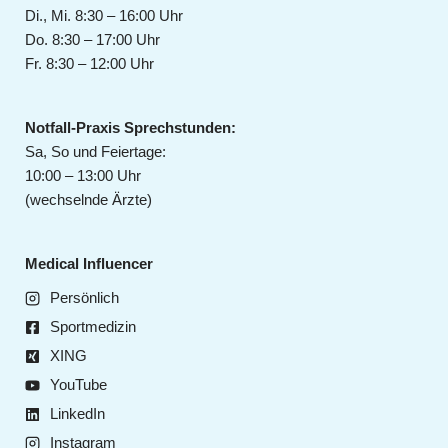
g
e
Di., Mi. 8:30 – 16:00 Uhr
c
n
Do. 8:30 – 17:00 Uhr
h
e
T
Fr. 8:30 – 12:00 Uhr
f
i
e
p
t
Notfall-Praxis Sprechstunden:
p
t
Sa, So und Feiertage:
s
S
10:00 – 13:00 Uhr
c
(wechselnde Ärzte)
h
m
e
Medical Influencer
r
Persönlich
z
Sportmedizin
e
n
XING
l
YouTube
i
LinkedIn
n
Instagram
d