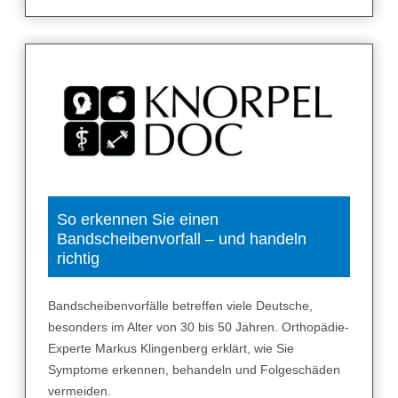
t
h
r
o
s
e
?
D
i
e
s
So erkennen Sie einen
Bandscheibenvorfall – und handeln
e
richtig
M
e
t
Bandscheibenvorfälle betreffen viele Deutsche,
h
besonders im Alter von 30 bis 50 Jahren. Orthopädie-
o
Experte Markus Klingenberg erklärt, wie Sie
d
Symptome erkennen, behandeln und Folgeschäden
e
vermeiden.