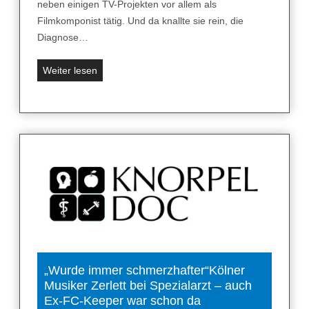
neben einigen TV-Projekten vor allem als
r
B
Filmkomponist tätig. Und da knallte sie rein, die
a
a
Diagnose…
t
n
i
d
M
Weiter lesen
o
s
u
n
c
s
h
i
e
k
i
e
b
r
e
l
n
ä
v
s
o
s
r
t
f
s
„Wurde immer schmerzhafter“Kölner
a
Musiker Zerlett bei Spezialarzt – auch
i
l
Ex-FC-Keeper war schon da
c