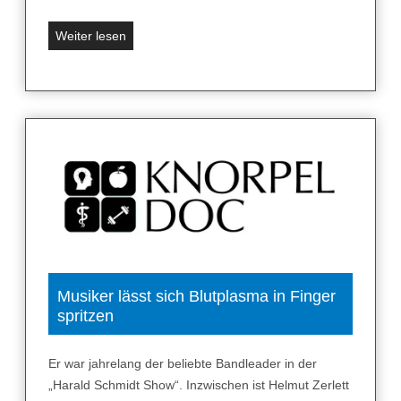
n
h
S
Weiter lesen
e
o
l
e
f
r
e
k
n
e
–
n
g
n
a
e
n
n
z
S
o
i
h
e
Musiker lässt sich Blutplasma in Finger
n
spritzen
e
e
i
O
n
Er war jahrelang der beliebte Bandleader in der
p
e
„Harald Schmidt Show“. Inzwischen ist Helmut Zerlett
e
n