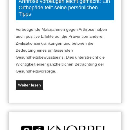
c
Arthrose vorbeugen leicht gemacht: Ein
s
Orthopäde teilt seine persönlichen
h
p
Tipps
m
r
e
i
r
Vorbeugende Maßnahmen gegen Arthrose haben
t
z
auch positive Effekte auf die Prävention anderer
z
h
Zivilisationserkrankungen und betonen die
e
a
Bedeutung eines umfassenden
n
f
Gesundheitsbewusstseins. Dies unterstreicht die
t
Wichtigkeit einer ganzheitlichen Betrachtung der
e
Gesundheitsvorsorge.
r
“
A
Weiter lesen
K
r
ö
t
l
h
n
r
e
o
r
s