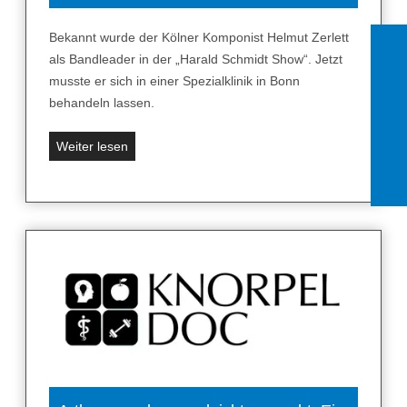
l
h
–
B
Bekannt wurde der Kölner Komponist Helmut Zerlett
u
l
als Bandleader in der „Harald Schmidt Show“. Jetzt
n
u
musste er sich in einer Spezialklinik in Bonn
d
t
behandeln lassen.
h
p
a
l
„
Weiter lesen
n
a
W
d
s
u
e
m
r
l
a
d
n
i
e
r
n
i
i
F
m
c
i
m
h
n
e
t
g
r
i
e
s
g
r