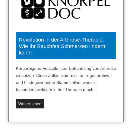
M
e
u
v
s
o
i
r
k
b
e
e
Revolution in der Arthrose-Therapie:
r
Wie Ihr Bauchfett Schmerzen lindern
u
Z
kann!
g
e
e
r
n
Körpereigene Fettzellen zur Behandlung von Arthrose
l
l
einsetzen. Diese Zellen sind reich an regenerativen
e
e
und bindegewebeten Stammzellen, was sie
t
i
besonders wirksam in der Therapie macht.
t
c
b
h
R
Weiter lesen
e
t
e
i
g
v
S
e
o
p
m
l