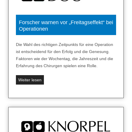
e
c
r
i
h
B
c
t
e
h
Forscher warnen vor „Freitagseffekt“ bei
w
Operationen
d
e
i
g
e
Die Wahl des richtigen Zeitpunkts für eine Operation
l
b
ist entscheidend für den Erfolg und die Genesung.
i
e
Faktoren wie der Wochentag, die Jahreszeit und die
c
s
Erfahrung des Chirurgen spielen eine Rolle.
h
t
k
e
F
Weiter lesen
e
B
o
i
e
r
t
h
s
u
a
c
n
n
h
d
d
e
V
l
r