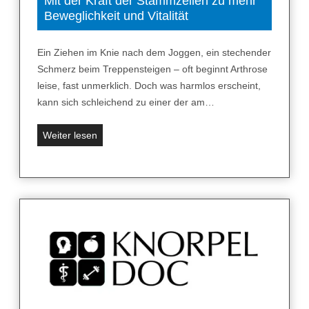
Mit der Kraft der Stammzellen zu mehr
e
Beweglichkeit und Vitalität
j
i
e
n
d
Ein Ziehen im Knie nach dem Joggen, ein stechender
,
e
Schmerz beim Treppensteigen – oft beginnt Arthrose
B
n
leise, fast unmerklich. Doch was harmlos erscheint,
r
t
kann sich schleichend zu einer der am…
u
r
s
e
M
Weiter lesen
t
f
i
r
f
t
a
e
d
u
n
e
s
k
r
“
a
K
–
n
r
s
n
a
o
f
e
t
i