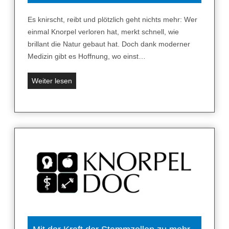
r
p
Es knirscht, reibt und plötzlich geht nichts mehr: Wer
e
einmal Knorpel verloren hat, merkt schnell, wie
r
brillant die Natur gebaut hat. Doch dank moderner
h
Medizin gibt es Hoffnung, wo einst…
a
l
W
Weiter lesen
t
a
u
r
n
u
g
m
:
A
„
r
B
t
a
h
u
r
c
o
h
s
r
e