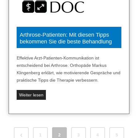
i
u
w
t
n
a
a
g
r
l
f
n
i
ü
e
Arthrose-Patienten: Mit diesen Tipps
t
r
bekommen Sie die beste Behandlung
n
ä
m
v
t
e
o
Effektive Arzt-Patienten-Kommunikation ist
i
r
entscheidend bei Arthrose. Orthopäde Markus
n
„
Klingenberg erklärt, wie motivierende Gespräche und
K
F
praktische Tipps die Therapie verbessern.
n
r
i
e
A
Weiter lesen
e
i
r
?
t
t
a
h
g
r
S
s
o
P
1
2
3
4
5
e