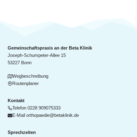
e
s
u
n
e
n
n
T
g
i
d
p
e
p
Gemeinschaftspraxis an der Beta Klinik
s
Joseph-Schumpeter-Allee 15
r
b
53227 Bonn
B
e
Wegbeschreibung
e
k
Routenplaner
o
i
m
t
m
Kontakt
e
r
Telefon
0228 909075333
n
E-Mail
orthopaedie@betaklinik.de
ä
S
g
i
Sprechzeiten
e