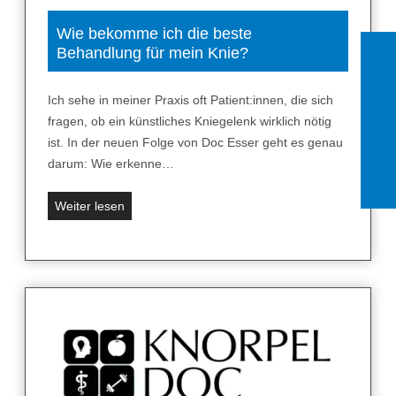
d
n
e
Wie bekomme ich die beste
f
Behandlung für mein Knie?
r
a
S
c
t
Ich sehe in meiner Praxis oft Patient:innen, die sich
h
a
fragen, ob ein künstliches Kniegelenk wirklich nötig
i
m
ist. In der neuen Folge von Doc Esser geht es genau
s
m
darum: Wie erkenne…
t
z
e
e
W
Weiter lesen
s
l
i
l
l
e
e
e
b
i
n
e
d
z
k
e
u
o
r
m
m
n
e
m
i
h