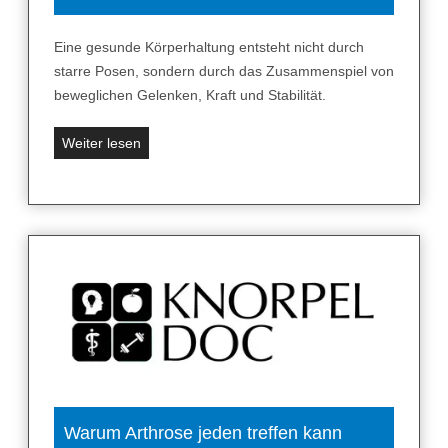
Eine gesunde Körperhaltung entsteht nicht durch
starre Posen, sondern durch das Zusammenspiel von
beweglichen Gelenken, Kraft und Stabilität.
E
Weiter lesen
i
n
e
g
e
s
u
n
d
e
K
ö
Warum Arthrose jeden treffen kann