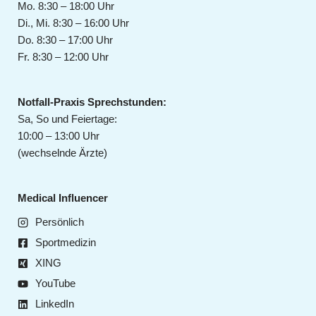
e
Mo. 8:30 – 18:00 Uhr
d
Di., Mi. 8:30 – 16:00 Uhr
i
Do. 8:30 – 17:00 Uhr
e
Fr. 8:30 – 12:00 Uhr
b
e
s
Notfall-Praxis Sprechstunden:
t
Sa, So und Feiertage:
e
10:00 – 13:00 Uhr
B
(wechselnde Ärzte)
e
h
Medical Influencer
a
n
Persönlich
d
Sportmedizin
l
XING
u
YouTube
n
g
LinkedIn