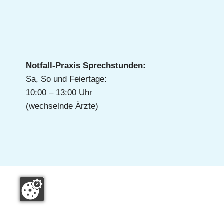
n
e
r
g
z
f
d
r
Notfall-Praxis Sprechstunden:
e
e
Sa, So und Feiertage:
i
10:00 – 13:00 Uhr
r
e
(wechselnde Ärzte)
G
B
e
l
e
e
n
i
k
t
e
r
ä