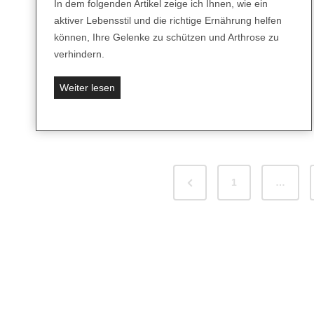
m
In dem folgenden Artikel zeige ich Ihnen, wie ein
p
aktiver Lebensstil und die richtige Ernährung helfen
f
können, Ihre Gelenke zu schützen und Arthrose zu
e
verhindern.
:
D
S
Weiter lesen
i
o
e
s
s
t
e
o
T
S
p
P
1
…
i
p
e
p
r
e
p
n
e
i
s
S
v
m
i
t
i
ü
e
s
e
A
o
s
r
u