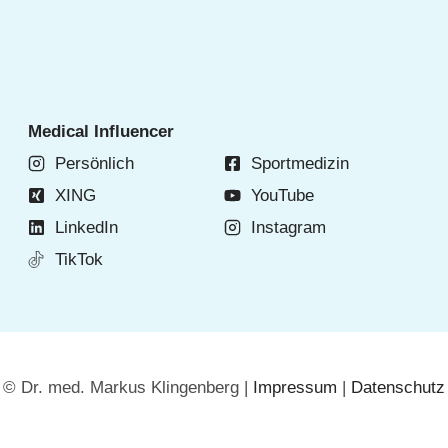
s
g
e
g
e
Medical Influencer
n
M
Persönlich
Sportmedizin
u
XING
YouTube
s
LinkedIn
Instagram
k
e
TikTok
l
k
a
t
e
© Dr. med. Markus Klingenberg |
Impressum
|
Datenschutz
r