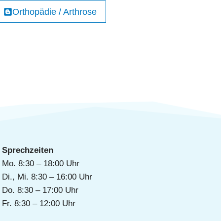
6
h
Orthopädie / Arthrose
S
0
r
J
e
o
a
s
i
h
e
t
r
e
e
n
s
i
n
d
b
Sprechzeiten
e
Mo. 8:30 – 18:00 Uhr
s
Di., Mi. 8:30 – 16:00 Uhr
o
Do. 8:30 – 17:00 Uhr
n
Fr. 8:30 – 12:00 Uhr
d
e