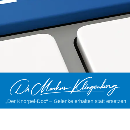
„Der Knorpel-Doc“ – Gelenke erhalten statt ersetzen