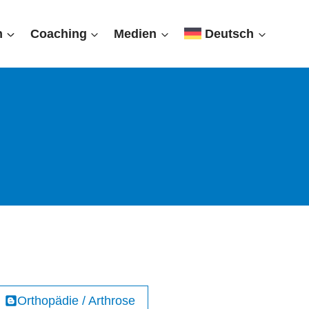
n
Coaching
Medien
Deutsch
Orthopädie / Arthrose