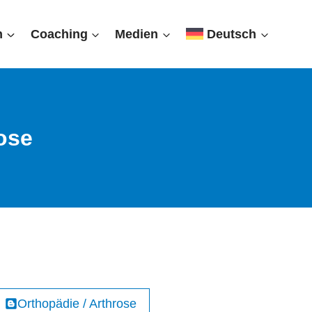
n
Coaching
Medien
Deutsch
ose
Orthopädie / Arthrose