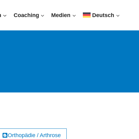
n
Coaching
Medien
Deutsch
Orthopädie / Arthrose