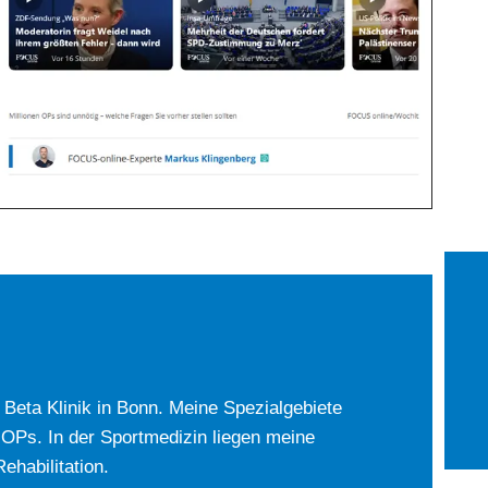
r Beta Klinik in Bonn. Meine Spezialgebiete
-OPs. In der Sportmedizin liegen meine
habilitation.