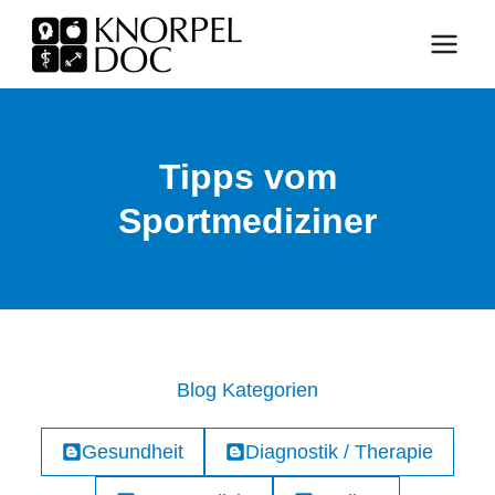
Zum
Inhalt
springen
Tipps vom
Sportmediziner
Blog Kategorien
Gesundheit
Diagnostik / Therapie