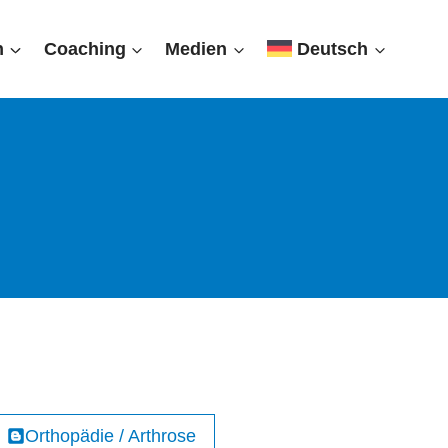
n
Coaching
Medien
Deutsch
Orthopädie / Arthrose